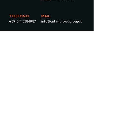
TELEFONO:
MAIL:
+39 041 5384987
info@artandfoodgroup.it
SEGUICI:
SEDE LEGALE:
Corte Marin Sanudo
5
Instagram
30174 Mestre (VE)
LinkedIn
Facebook
SEDE
TikTok
AMMINISTRATIVA:
Via dell’Elettricità, 8
30175 Marghera (VE)
Privacy Policy
Reclami
LAVORA CON NOI:
Scopri le
posizioni aperte
o
candidati spontaneamente
.